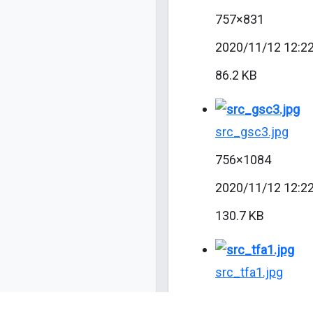
757×831
2020/11/12 12:2
86.2 KB
src_gsc3.jpg
756×1084
2020/11/12 12:2
130.7 KB
src_tfa1.jpg
1776×902