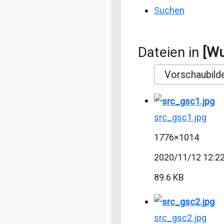
Suchen
Dateien in
[Wu
Vorschaubild
src_gsc1.jpg
1776×1014
2020/11/12 12:2
89.6 KB
src_gsc2.jpg