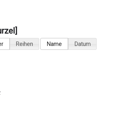
rzel]
er
Reihen
Name
Datum
2