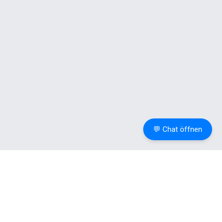
💬 Chat öffnen
Weitere
Ressourcen
Tools
.
Informationen
Permalinks
DSGVO-