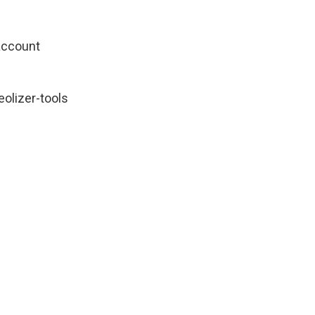
account
olizer-tools