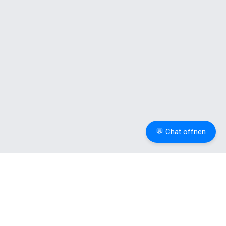
💬 Chat öffnen
Weitere
Ressourcen
Tools
.
Informationen
Permalinks
DSGVO-