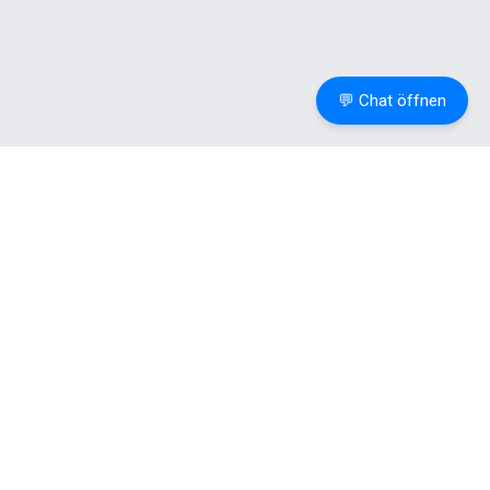
💬 Chat öffnen
Weitere
Ressourcen
Tools
.
Informationen
Permalinks
DSGVO-
in
Check
Facebook
Wordpress
(Google
GitHub
&
Fonts)
Woocommerce
ETag-Check
- Best
Forwarder
Practice
Lookup
Die
IP-Reverse-