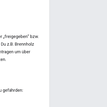
r „freigegeben“ bzw.
 Du z.B. Brennholz
intragen um über
ten.
zu gefährden: