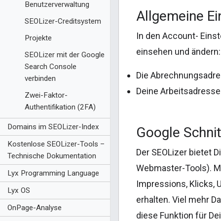
Benutzerverwaltung
Allgemeine Ei
SEOLizer-Creditsystem
In den Account- Eins
Projekte
einsehen und ändern:
SEOLizer mit der Google
Search Console
Die Abrechnungsadres
verbinden
Deine Arbeitsadresse
Zwei-Faktor-
Authentifikation (2FA)
Domains im SEOLizer-Index
Google Schnit
Kostenlose SEOLizer-Tools –
Der SEOLizer bietet D
Technische Dokumentation
Webmaster-Tools). Mit
Lyx Programming Language
Impressions, Klicks, 
Lyx OS
erhalten. Viel mehr D
OnPage-Analyse
diese Funktion für D